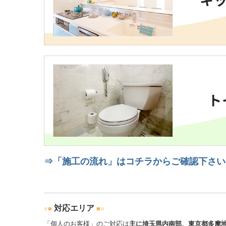
⇒「施工の流れ」はコチラからご確認下さい
対応エリア
■
■
■
■
「
個人のお客様
」のご対応は
主に
埼玉県内南部、東京都多摩