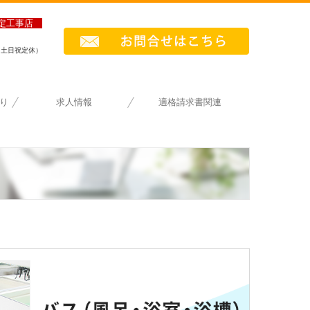
指定工事店
0（土日祝定休）
り
求人情報
適格請求書関連